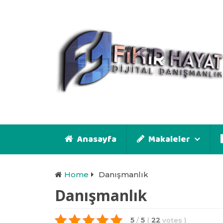
Anasayfa
Makaleler
Home
Danışmanlık
Danışmanlık
5
/
5
(
22
votes
)