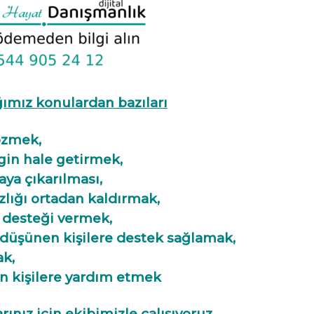
ğımız konulardan bazıları
çözmek,
rgin hale getirmek,
aya çıkarılması,
nızlığı ortadan kaldırmak,
 desteği vermek,
düşünen kişilere destek sağlamak,
mak,
n kişilere yardım etmek
rınız için ekibimizle çalışıyoruz.